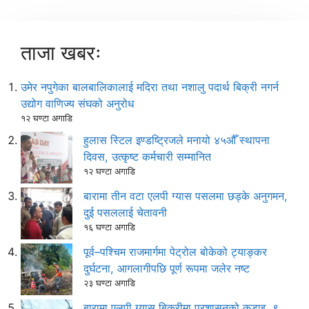
ताजा खबरः
उमेर नपुगेका बालबालिकालाई मदिरा तथा नशालु पदार्थ बिक्री नगर्न
उद्योग वाणिज्य संघको अनुरोध
१२ घण्टा अगाडि
हुलास स्टिल इण्डष्ट्रिजले मनायो ४५औँ स्थापना
दिवस, उत्कृष्ट कर्मचारी सम्मानित
१२ घण्टा अगाडि
बारामा तीन वटा एलपी ग्यास पसलमा छड्के अनुगमन,
दुई पसललाई चेतावनी
१६ घण्टा अगाडि
पूर्व–पश्चिम राजमार्गमा पेट्रोल बोकेको ट्याङ्कर
दुर्घटना, आगलागीपछि पूर्ण रूपमा जलेर नष्ट
२३ घण्टा अगाडि
बारामा एलपी ग्यास बिक्रीमा प्रशासनको कडाइ, ९