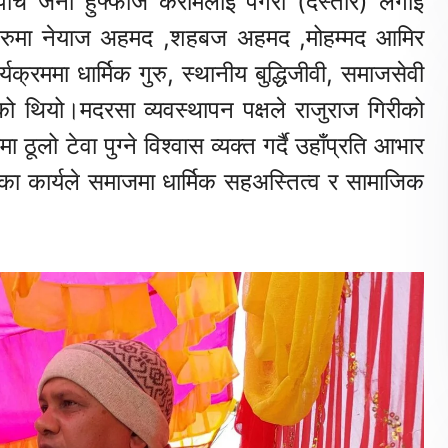
 पाँच जना हुफ्फाजे केरामलाई पगरी (दस्तार) लगाइ
जहरुमा नेयाज अहमद ,शहबज अहमद ,मोहम्मद आमिर
रममा धार्मिक गुरु, स्थानीय बुद्धिजीवी, समाजसेवी
ो थियो।मदरसा व्यवस्थापन पक्षले राजुराज गिरीको
ूलो टेवा पुग्ने विश्वास व्यक्त गर्दै उहाँप्रति आभार
का कार्यले समाजमा धार्मिक सहअस्तित्व र सामाजिक