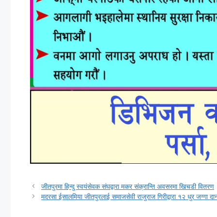
जीतपुरमा हिन्दु स्वयंसेवक संघद्वारा मकर संक्रान्ति अवसरमा खिचडी वितरण
मदरसा ईसालमिया जीतपुरलाई समाजसेवी राजुराज गिरीद्वारा १२ धुर जग्गा दा