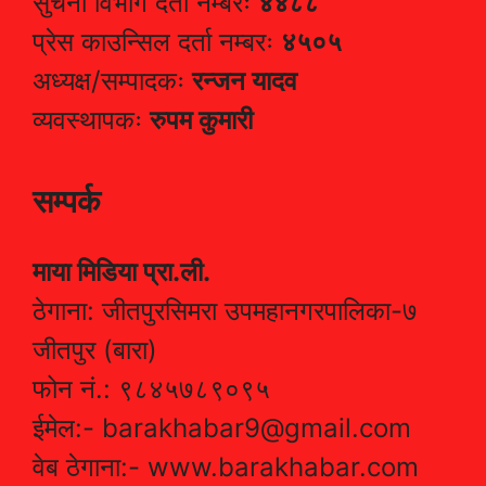
सुचना विभाग दर्ता नम्बरः
४४८८
प्रेस काउन्सिल दर्ता नम्बरः
४५०५
अध्यक्ष/सम्पादकः
रन्जन यादव
व्यवस्थापकः
रुपम कुमारी
सम्पर्क
माया मिडिया प्रा.ली.
ठेगाना: जीतपुरसिमरा उपमहानगरपालिका-७
जीतपुर (बारा)
फोन नं.: ९८४५७८९०९५
ईमेल:- barakhabar9@gmail.com
वेब ठेगाना:- www.barakhabar.com