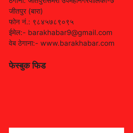
ठेगाना: जीतपुरसिमरा उपमहानगरपालिका-७
जीतपुर (बारा)
फोन नं.: ९८४५७८९०९५
ईमेल:- barakhabar9@gmail.com
वेब ठेगाना:- www.barakhabar.com
फेस्बुक फिड