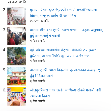
२३ घण्टा अगाडि
हुलास स्टिल इण्डष्ट्रिजले मनायो ४५औँ स्थापना
दिवस, उत्कृष्ट कर्मचारी सम्मानित
२३ घण्टा अगाडि
बारामा तीन वटा एलपी ग्यास पसलमा छड्के अनुगमन,
दुई पसललाई चेतावनी
१ दिन अगाडि
पूर्व–पश्चिम राजमार्गमा पेट्रोल बोकेको ट्याङ्कर
दुर्घटना, आगलागीपछि पूर्ण रूपमा जलेर नष्ट
१ दिन अगाडि
बारामा एलपी ग्यास बिक्रीमा प्रशासनको कडाइ, ९
बुँदे निर्देशन जारी
२ दिन अगाडि
जीतपुरसिमरा नगर उद्योग वाणिज्य संघले मनायो नवौं
स्थापना दिवस
२ दिन अगाडि