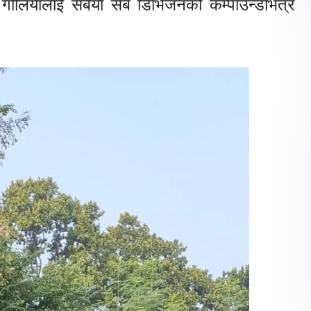
 गोलियालाई सबैया सब डिभिजनको कम्पाउन्डभित्र