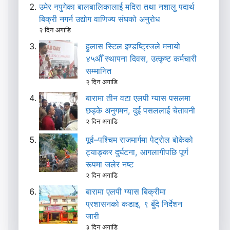
उमेर नपुगेका बालबालिकालाई मदिरा तथा नशालु पदार्थ
बिक्री नगर्न उद्योग वाणिज्य संघको अनुरोध
२ दिन अगाडि
हुलास स्टिल इण्डष्ट्रिजले मनायो
४५औँ स्थापना दिवस, उत्कृष्ट कर्मचारी
सम्मानित
२ दिन अगाडि
बारामा तीन वटा एलपी ग्यास पसलमा
छड्के अनुगमन, दुई पसललाई चेतावनी
२ दिन अगाडि
पूर्व–पश्चिम राजमार्गमा पेट्रोल बोकेको
ट्याङ्कर दुर्घटना, आगलागीपछि पूर्ण
रूपमा जलेर नष्ट
२ दिन अगाडि
बारामा एलपी ग्यास बिक्रीमा
प्रशासनको कडाइ, ९ बुँदे निर्देशन
जारी
३ दिन अगाडि