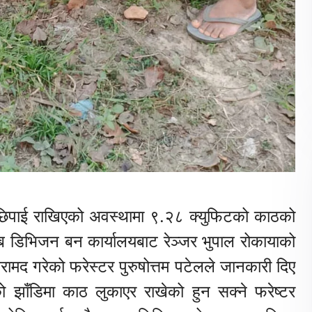
ईछिपाई राखिएको अवस्थामा ९.२८ क्युफिटको काठको
डिभिजन बन कार्यालयबाट रेञ्जर भुपाल रोकायाको
ामद गरेको फरेस्टर पुरुषोत्तम पटेलले जानकारी दिए
 झाँडिमा काठ लुकाएर राखेको हुन सक्ने फरेष्टर