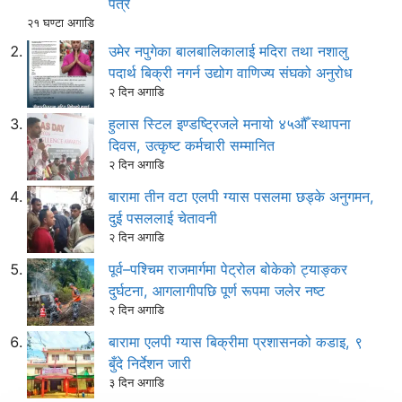
पत्र
२१ घण्टा अगाडि
उमेर नपुगेका बालबालिकालाई मदिरा तथा नशालु
पदार्थ बिक्री नगर्न उद्योग वाणिज्य संघको अनुरोध
२ दिन अगाडि
हुलास स्टिल इण्डष्ट्रिजले मनायो ४५औँ स्थापना
दिवस, उत्कृष्ट कर्मचारी सम्मानित
२ दिन अगाडि
बारामा तीन वटा एलपी ग्यास पसलमा छड्के अनुगमन,
दुई पसललाई चेतावनी
२ दिन अगाडि
पूर्व–पश्चिम राजमार्गमा पेट्रोल बोकेको ट्याङ्कर
दुर्घटना, आगलागीपछि पूर्ण रूपमा जलेर नष्ट
२ दिन अगाडि
बारामा एलपी ग्यास बिक्रीमा प्रशासनको कडाइ, ९
बुँदे निर्देशन जारी
३ दिन अगाडि