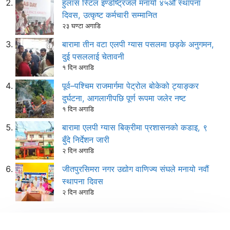
हुलास स्टिल इण्डष्ट्रिजले मनायो ४५औँ स्थापना
दिवस, उत्कृष्ट कर्मचारी सम्मानित
२३ घण्टा अगाडि
बारामा तीन वटा एलपी ग्यास पसलमा छड्के अनुगमन,
दुई पसललाई चेतावनी
१ दिन अगाडि
पूर्व–पश्चिम राजमार्गमा पेट्रोल बोकेको ट्याङ्कर
दुर्घटना, आगलागीपछि पूर्ण रूपमा जलेर नष्ट
१ दिन अगाडि
बारामा एलपी ग्यास बिक्रीमा प्रशासनको कडाइ, ९
बुँदे निर्देशन जारी
२ दिन अगाडि
जीतपुरसिमरा नगर उद्योग वाणिज्य संघले मनायो नवौं
स्थापना दिवस
२ दिन अगाडि