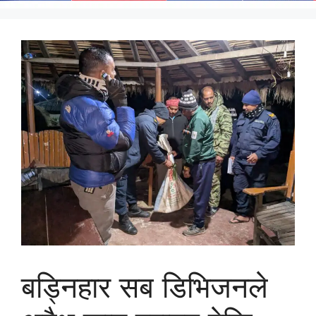
बड्निहार सब डिभिजनले