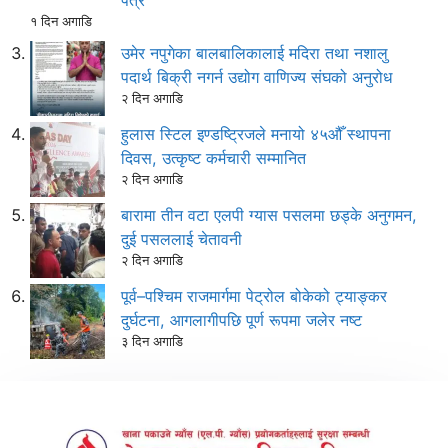
पत्र
१ दिन अगाडि
उमेर नपुगेका बालबालिकालाई मदिरा तथा नशालु
पदार्थ बिक्री नगर्न उद्योग वाणिज्य संघको अनुरोध
२ दिन अगाडि
हुलास स्टिल इण्डष्ट्रिजले मनायो ४५औँ स्थापना
दिवस, उत्कृष्ट कर्मचारी सम्मानित
२ दिन अगाडि
बारामा तीन वटा एलपी ग्यास पसलमा छड्के अनुगमन,
दुई पसललाई चेतावनी
२ दिन अगाडि
पूर्व–पश्चिम राजमार्गमा पेट्रोल बोकेको ट्याङ्कर
दुर्घटना, आगलागीपछि पूर्ण रूपमा जलेर नष्ट
३ दिन अगाडि