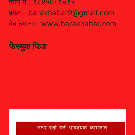
फोन नं.: ९८४५७८९०९५
ईमेल:- barakhabar9@gmail.com
वेब ठेगाना:- www.barakhabar.com
फेस्बुक फिड