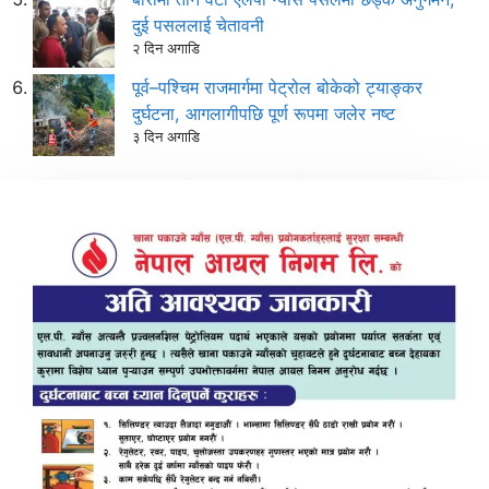
दुई पसललाई चेतावनी
२ दिन अगाडि
पूर्व–पश्चिम राजमार्गमा पेट्रोल बोकेको ट्याङ्कर
दुर्घटना, आगलागीपछि पूर्ण रूपमा जलेर नष्ट
३ दिन अगाडि