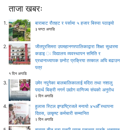
ताजा खबरः
बाराबाट रौतहट र पर्सामा ५ हजार बिरुवा पठाइयो
३ घण्टा अगाडि
जीतपुरसिमरा उपमहानगरपालिकाद्वारा शिक्षा सुधारमा
कडाइ ः विद्यालय व्यवस्थापन समिति र
प्रधानाध्यापक छनोट प्रक्रिया तत्काल अघि बढाउन
पत्र
१ दिन अगाडि
उमेर नपुगेका बालबालिकालाई मदिरा तथा नशालु
पदार्थ बिक्री नगर्न उद्योग वाणिज्य संघको अनुरोध
२ दिन अगाडि
हुलास स्टिल इण्डष्ट्रिजले मनायो ४५औँ स्थापना
दिवस, उत्कृष्ट कर्मचारी सम्मानित
२ दिन अगाडि
बारामा तीन वटा एलपी ग्यास पसलमा छड्के अनुगमन,